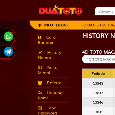
DATANG DI DUATOTO. SITUS LIVECASINO DAN SITUS TOGEL PALI
INFO TERKINI:
HISTORY 
Cara
Bermain
4D TOTO MAC
History
Nomor
Buku
Mimpi
Periode
Referral
13848
Hubungi
13847
Kami
13846
Lupa
13845
Password