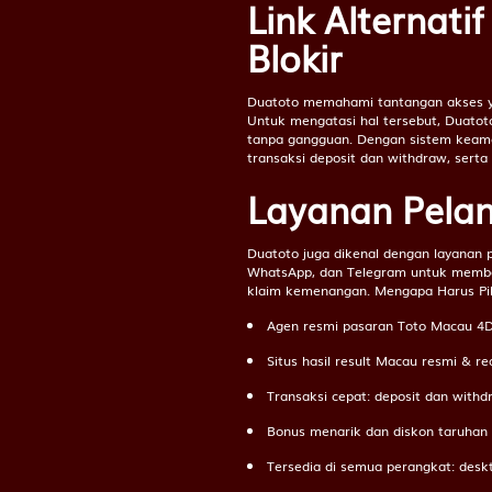
Link Alternati
Blokir
Duatoto memahami tantangan akses yang
Untuk mengatasi hal tersebut, Duatoto
tanpa gangguan. Dengan sistem keama
transaksi deposit dan withdraw, sert
Layanan Pela
Duatoto juga dikenal dengan layanan p
WhatsApp, dan Telegram untuk membant
klaim kemenangan. Mengapa Harus Pil
Agen resmi pasaran Toto Macau 4
Situs hasil result Macau resmi & re
Transaksi cepat: deposit dan with
Bonus menarik dan diskon taruhan 
Tersedia di semua perangkat: deskt