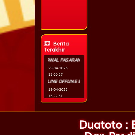
OREGON2
2406
NORTHCAROEVE
2247
SYDNEY
7097
Berita
Terakhir
* JADWAL PASARAN *
29-04-2025
13:06:27
* ðŸ“¢ JADWAL ONLINE OFFLINE BANKl ðŸ“¢ *
18-04-2022
16:22:51
Ÿ“¢ DISKON TOGEL HADIAH TOGEL ðŸ“¢ *
18-04-2022
16:22:37
Duatoto :