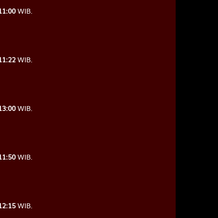
11:00
WIB.
11:22
WIB.
13:00
WIB.
11:50
WIB.
12:15
WIB.