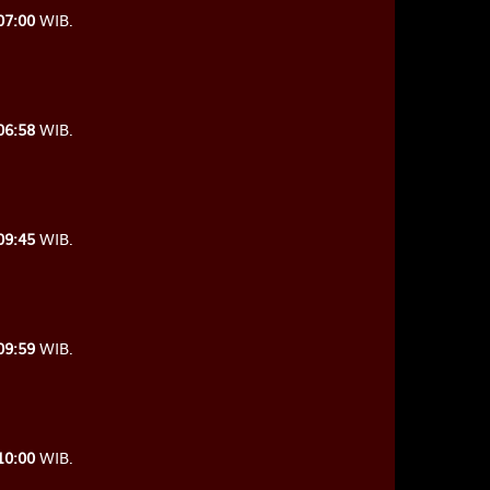
07:00
WIB.
06:58
WIB.
09:45
WIB.
09:59
WIB.
10:00
WIB.