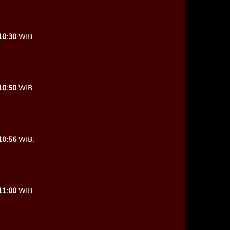
10:30
WIB.
10:50
WIB.
10:56
WIB.
11:00
WIB.