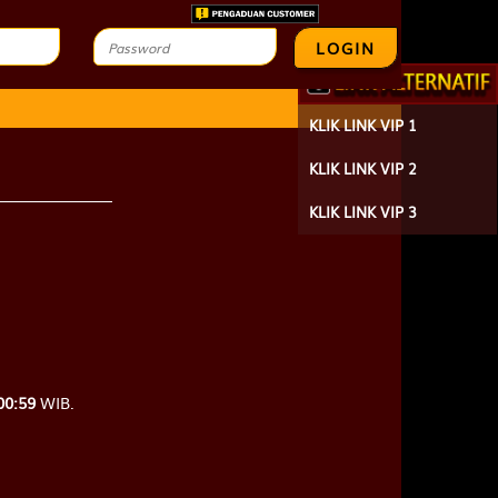
LOGIN
KLIK LINK VIP 1
KLIK LINK VIP 2
KLIK LINK VIP 3
00:59
WIB.