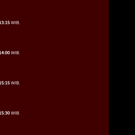
13:15
WIB.
14:00
WIB.
15:15
WIB.
15:30
WIB.