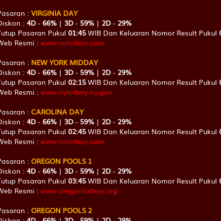
Pasaran :
VIRGINIA DAY
Diskon :
4D
-
66%
|
3D
-
59%
|
2D
-
29%
Tutup Pasaran Pukul
01:45
WIB Dan Keluaran Nomor Result Pukul
Web Resmi :
www.valottery.com
Pasaran :
NEW YORK MIDDAY
Diskon :
4D
-
66%
|
3D
-
59%
|
2D
-
29%
Tutup Pasaran Pukul
02:15
WIB Dan Keluaran Nomor Result Pukul
Web Resmi :
www.nylottery.ny.gov
Pasaran :
CAROLINA DAY
Diskon :
4D
-
66%
|
3D
-
59%
|
2D
-
29%
Tutup Pasaran Pukul
02:45
WIB Dan Keluaran Nomor Result Pukul
Web Resmi :
www.nclottery.com
Pasaran :
OREGON POOLS 1
Diskon :
4D
-
66%
|
3D
-
59%
|
2D
-
29%
Tutup Pasaran Pukul
03:45
WIB Dan Keluaran Nomor Result Pukul
Web Resmi :
www.oregonlottery.org
Pasaran :
OREGON POOLS 2
Diskon :
4D
-
66%
|
3D
-
59%
|
2D
-
29%