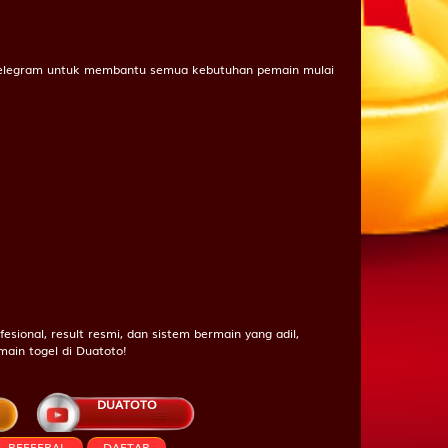
an Telegram untuk membantu semua kebutuhan pemain mulai
sional, result resmi, dan sistem bermain yang adil,
ain togel di Duatoto!
DUATOTO
REFFERAL
DAFTAR