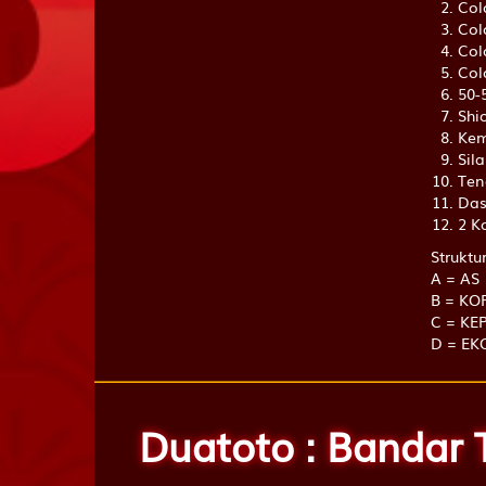
Col
Col
Col
Col
50-
Shi
Kem
Sil
Ten
Das
2 K
Struktu
A = AS
B = KO
C = KE
D = EK
Duatoto : Bandar 