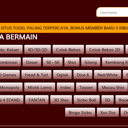
EL PALING TERPERCAYA, BONUS MEMBER BARU 5 RIBU + 5% , MI
A
BERMAIN
No. Keluar
4D/3D/2D
Colok Bebas
Colok Bebas 2D
ombinasi
Dasar
50 - 50
Shio
Silang
Kembang K
D Games
Head & Tail
Oglok
Dice 6
Red/White
Monopoly
Mistik Lama
Index
Taysen
Macau Shio
N 4 STAND
FANTAN
3D Shio
Sicbo Ball
5D
Race
Bingo Sicbo
Xoc Dia
Du