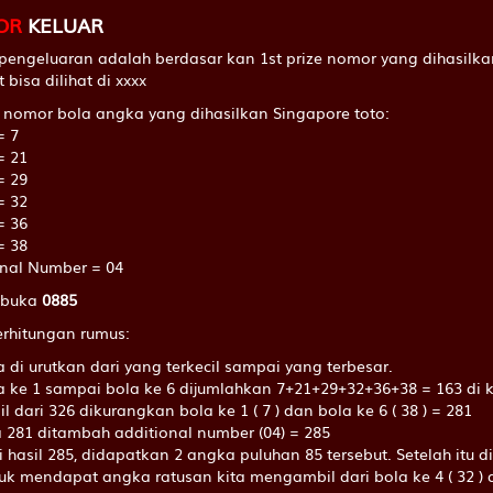
OR
KELUAR
engeluaran adalah berdasar kan 1st prize nomor yang dihasilka
 bisa dilihat di xxxx
 nomor bola angka yang dihasilkan Singapore toto:
= 7
= 21
= 29
= 32
= 36
= 38
onal Number = 04
 buka
0885
erhitungan rumus:
a di urutkan dari yang terkecil sampai yang terbesar.
a ke 1 sampai bola ke 6 dijumlahkan 7+21+29+32+36+38 = 163 di k
il dari 326 dikurangkan bola ke 1 ( 7 ) dan bola ke 6 ( 38 ) = 281
a 281 ditambah additional number (04) = 285
i hasil 285, didapatkan 2 angka puluhan 85 tersebut. Setelah itu 
uk mendapat angka ratusan kita mengambil dari bola ke 4 ( 32 ) di